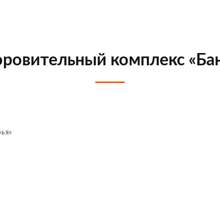
оровительный комплекс «Бан
рья»